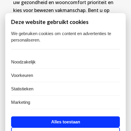
uw gezondheid en wooncomfort prioriteit en
kies voor bewezen vakmanschap. Bent u op
zoek naar betrouwbare mechanische ventilatie
Deze website gebruikt cookies
optimalisatie in Delft? Neem vrijblijvend
contact op met Baggerman Den Haag. Onze
We gebruiken cookies om content en advertenties te
personaliseren.
specialisten staan voor u klaar met deskundig
advies en snelle, persoonlijke service. Maak
vandaag nog een afspraak en geniet van frisse,
Noodzakelijk
schone lucht in huis.
Voorkeuren
Neem contact op
Statistieken
Marketing
Alles toestaan