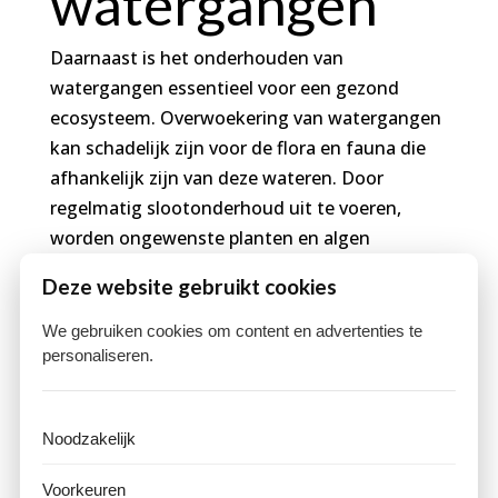
watergangen
Daarnaast is het onderhouden van
watergangen essentieel voor een gezond
ecosysteem. Overwoekering van watergangen
kan schadelijk zijn voor de flora en fauna die
afhankelijk zijn van deze wateren. Door
regelmatig slootonderhoud uit te voeren,
worden ongewenste planten en algen
bestreden, waardoor er een evenwichtiger
Deze website gebruikt cookies
ecosysteem ontstaat. Dit niet alleen ten goede
van het milieu, maar ook voor recreatie en
We gebruiken cookies om content en advertenties te
natuurbehoud in de omgeving.
personaliseren.
Voorbereiding
Noodzakelijk
op
Voorkeuren