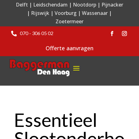
Delft
|
Leidschendam
|
Nootdorp
|
Pijnacker
|
Rijswijk
|
Voorburg
|
Wassenaar
|
Zoetermeer
070 - 306 05 02

Offerte aanvragen
Essentieel
Slootonderho