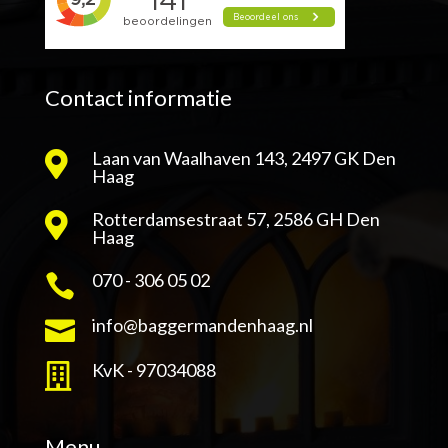
Contact informatie
Laan van Waalhaven 143, 2497 GK Den

Haag
Rotterdamsestraat 57, 2586 GH Den

Haag
070 - 306 05 02

info@baggermandenhaag.nl

KvK - 97034088

Menu